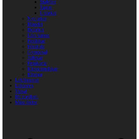
Stafetter
Tagen
Utelekar
Nya lekar
Blandat
Bollekar
Lära känna
Festlekar
Förskola
Gympasal
Jullekar
Femkamp
Klassrumslekar
Kluriga
Lekfinnaren
Lekindex
Tipsa!
Bli medlem
Mina Sidor