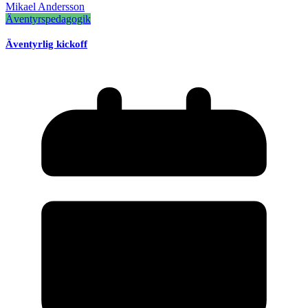
Mikael Andersson
Äventyrspedagogik
Äventyrlig kickoff