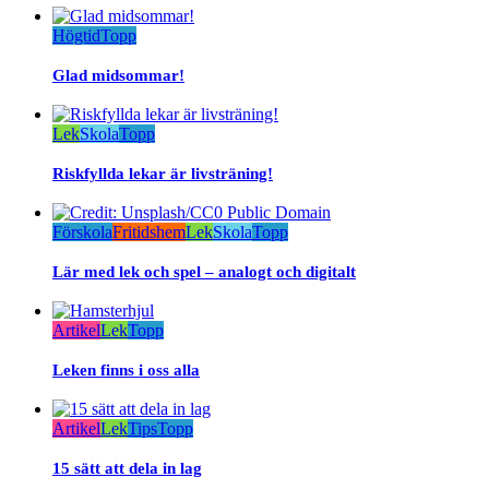
Högtid
Topp
Glad midsommar!
Lek
Skola
Topp
Riskfyllda lekar är livsträning!
Förskola
Fritidshem
Lek
Skola
Topp
Lär med lek och spel – analogt och digitalt
Artikel
Lek
Topp
Leken finns i oss alla
Artikel
Lek
Tips
Topp
15 sätt att dela in lag