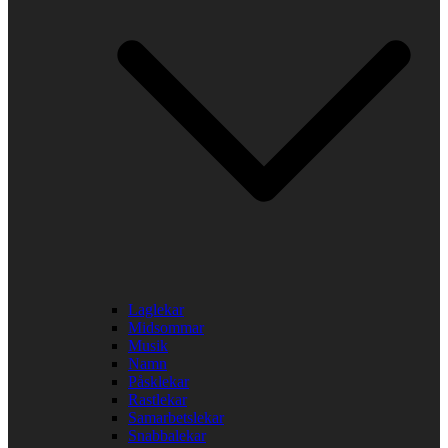
Laglekar
Midsommar
Musik
Namn
Påsklekar
Rastlekar
Samarbetslekar
Snabbalekar