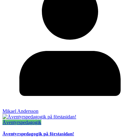
Mikael Andersson
Äventyrspedagogik
Äventyrspedagogik på förstasidan!