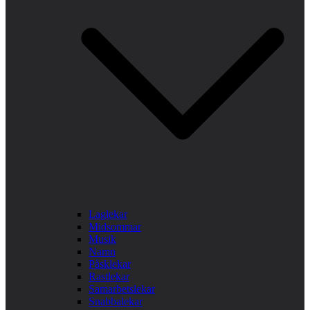
Laglekar
Midsommar
Musik
Namn
Påsklekar
Rastlekar
Samarbetslekar
Snabbalekar