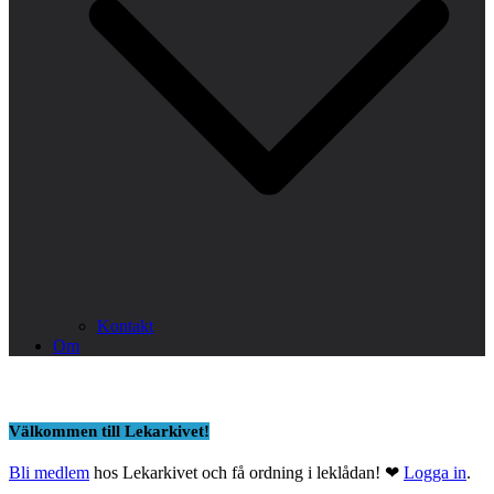
Kontakt
Om
Välkommen till Lekarkivet!
Bli medlem
hos Lekarkivet och få ordning i leklådan! ❤
Logga in
.