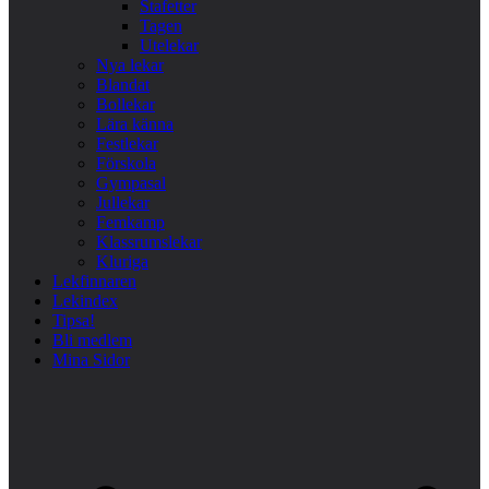
Stafetter
Tagen
Utelekar
Nya lekar
Blandat
Bollekar
Lära känna
Festlekar
Förskola
Gympasal
Jullekar
Femkamp
Klassrumslekar
Kluriga
Lekfinnaren
Lekindex
Tipsa!
Bli medlem
Mina Sidor