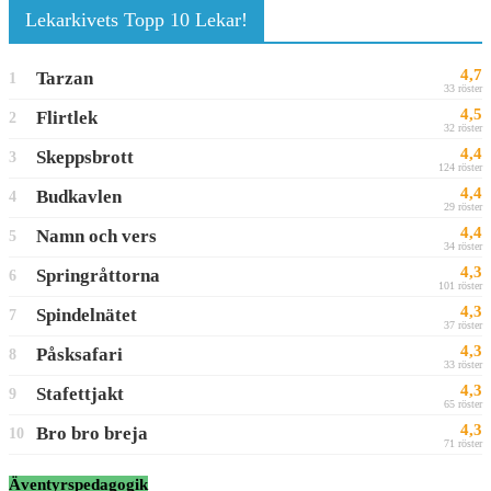
Lekarkivets Topp 10 Lekar!
4,7
Tarzan
1
33 röster
4,5
Flirtlek
2
32 röster
4,4
Skeppsbrott
3
124 röster
4,4
Budkavlen
4
29 röster
4,4
Namn och vers
5
34 röster
4,3
Springråttorna
6
101 röster
4,3
Spindelnätet
7
37 röster
4,3
Påsksafari
8
33 röster
4,3
Stafettjakt
9
65 röster
4,3
Bro bro breja
10
71 röster
Äventyrspedagogik