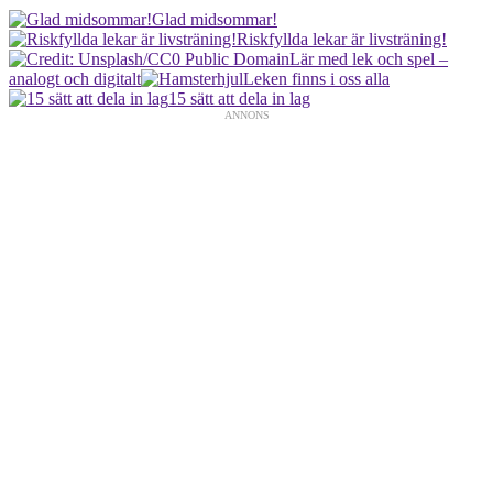
Glad midsommar!
Riskfyllda lekar är livsträning!
Lär med lek och spel –
analogt och digitalt
Leken finns i oss alla
15 sätt att dela in lag
ANNONS