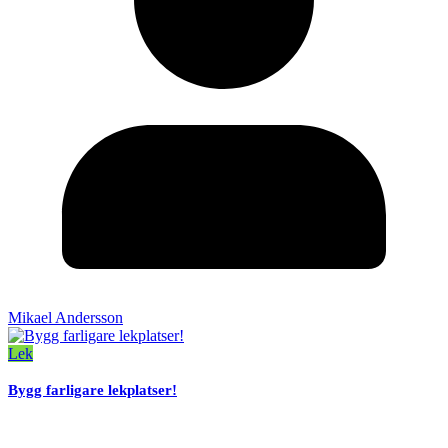
Mikael Andersson
Lek
Bygg farligare lekplatser!