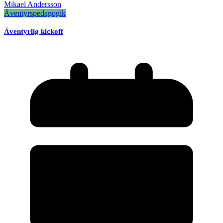
Mikael Andersson
Äventyrspedagogik
Äventyrlig kickoff