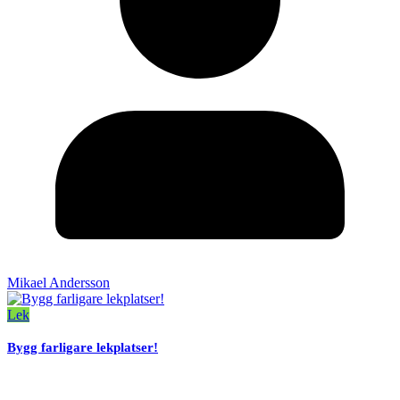
Mikael Andersson
Lek
Bygg farligare lekplatser!