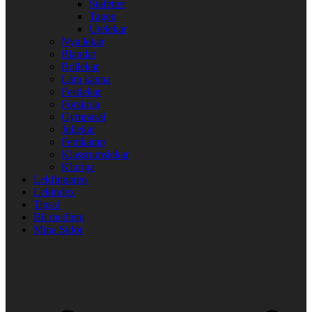
Stafetter
Tagen
Utelekar
Nya lekar
Blandat
Bollekar
Lära känna
Festlekar
Förskola
Gympasal
Jullekar
Femkamp
Klassrumslekar
Kluriga
Lekfinnaren
Lekindex
Tipsa!
Bli medlem
Mina Sidor