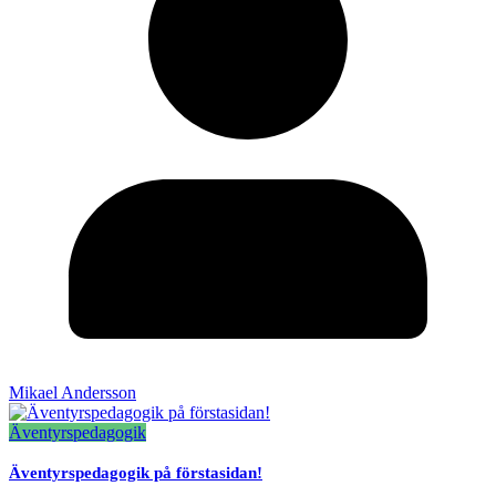
Mikael Andersson
Äventyrspedagogik
Äventyrspedagogik på förstasidan!