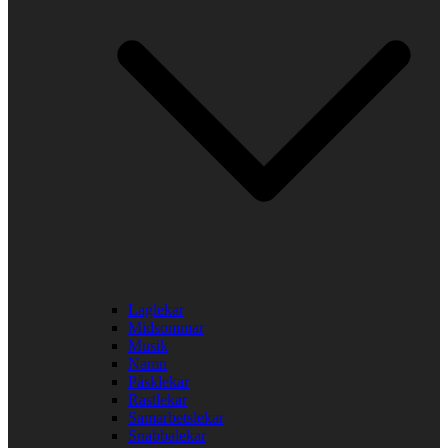
Laglekar
Midsommar
Musik
Namn
Påsklekar
Rastlekar
Samarbetslekar
Snabbalekar