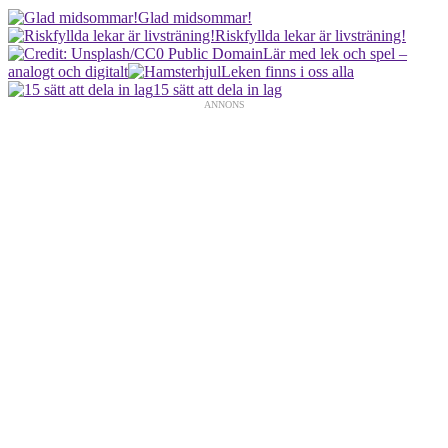
Glad midsommar!
Riskfyllda lekar är livsträning!
Lär med lek och spel –
analogt och digitalt
Leken finns i oss alla
15 sätt att dela in lag
ANNONS