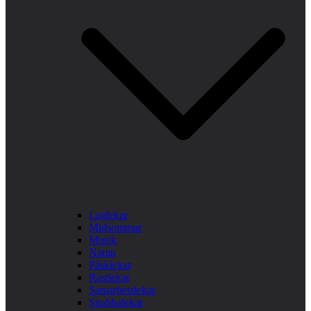
Laglekar
Midsommar
Musik
Namn
Påsklekar
Rastlekar
Samarbetslekar
Snabbalekar