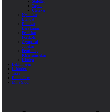
Stafetter
Tagen
Utelekar
Nya lekar
Blandat
Bollekar
Lära känna
Festlekar
Förskola
Gympasal
Jullekar
Femkamp
Klassrumslekar
Kluriga
Lekfinnaren
Lekindex
Tipsa!
Bli medlem
Mina Sidor