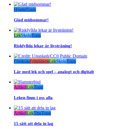
Högtid
Topp
Glad midsommar!
Lek
Skola
Topp
Riskfyllda lekar är livsträning!
Förskola
Fritidshem
Lek
Skola
Topp
Lär med lek och spel – analogt och digitalt
Artikel
Lek
Topp
Leken finns i oss alla
Artikel
Lek
Tips
Topp
15 sätt att dela in lag