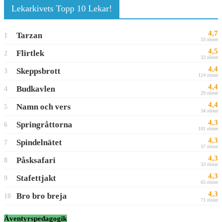
Lekarkivets Topp 10 Lekar!
4,7
Tarzan
1
33 röster
4,5
Flirtlek
2
32 röster
4,4
Skeppsbrott
3
124 röster
4,4
Budkavlen
4
29 röster
4,4
Namn och vers
5
34 röster
4,3
Springråttorna
6
101 röster
4,3
Spindelnätet
7
37 röster
4,3
Påsksafari
8
33 röster
4,3
Stafettjakt
9
65 röster
4,3
Bro bro breja
10
71 röster
Äventyrspedagogik