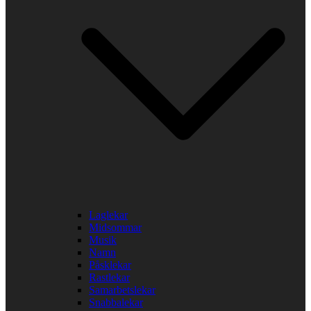
Laglekar
Midsommar
Musik
Namn
Påsklekar
Rastlekar
Samarbetslekar
Snabbalekar