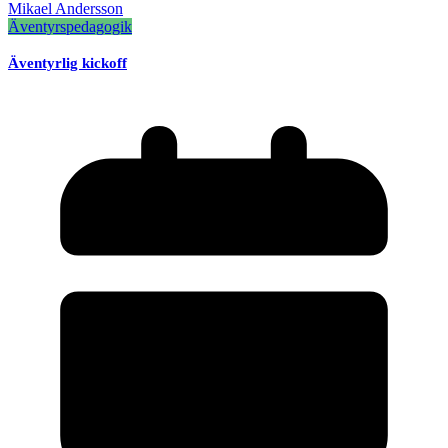
Mikael Andersson
Äventyrspedagogik
Äventyrlig kickoff