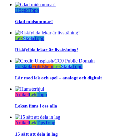
Högtid
Topp
Glad midsommar!
Lek
Skola
Topp
Riskfyllda lekar är livsträning!
Förskola
Fritidshem
Lek
Skola
Topp
Lär med lek och spel – analogt och digitalt
Artikel
Lek
Topp
Leken finns i oss alla
Artikel
Lek
Tips
Topp
15 sätt att dela in lag