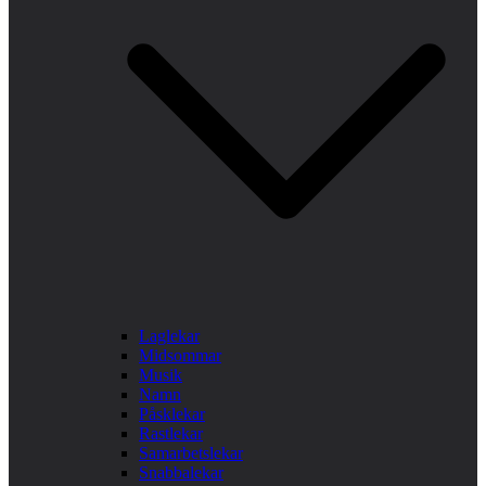
Laglekar
Midsommar
Musik
Namn
Påsklekar
Rastlekar
Samarbetslekar
Snabbalekar