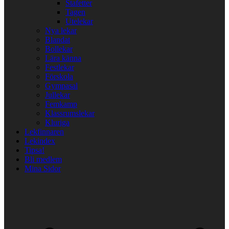
Stafetter
Tagen
Utelekar
Nya lekar
Blandat
Bollekar
Lära känna
Festlekar
Förskola
Gympasal
Jullekar
Femkamp
Klassrumslekar
Kluriga
Lekfinnaren
Lekindex
Tipsa!
Bli medlem
Mina Sidor