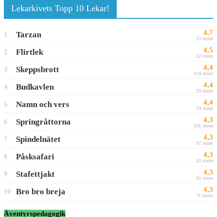
Lekarkivets Topp 10 Lekar!
4,7
Tarzan
1
33 röster
4,5
Flirtlek
2
32 röster
4,4
Skeppsbrott
3
124 röster
4,4
Budkavlen
4
29 röster
4,4
Namn och vers
5
34 röster
4,3
Springråttorna
6
101 röster
4,3
Spindelnätet
7
37 röster
4,3
Påsksafari
8
33 röster
4,3
Stafettjakt
9
65 röster
4,3
Bro bro breja
10
71 röster
Äventyrspedagogik