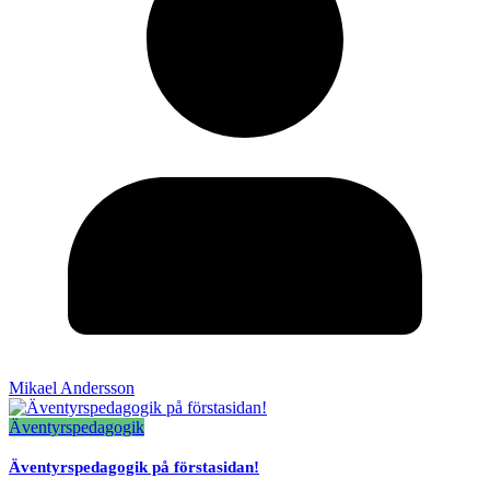
Mikael Andersson
Äventyrspedagogik
Äventyrspedagogik på förstasidan!