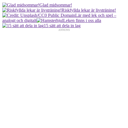
Glad midsommar!
Riskfyllda lekar är livsträning!
Lär med lek och spel –
analogt och digitalt
Leken finns i oss alla
15 sätt att dela in lag
ANNONS