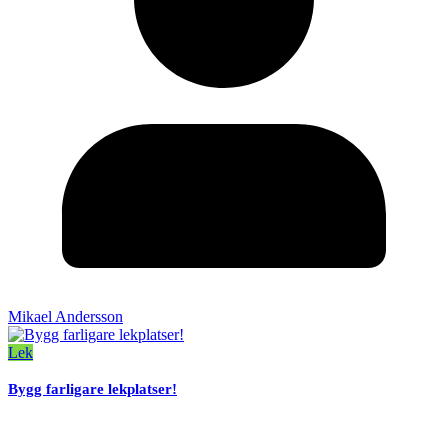
Mikael Andersson
Lek
Bygg farligare lekplatser!