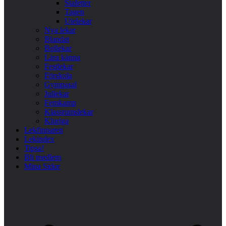
Stafetter
Tagen
Utelekar
Nya lekar
Blandat
Bollekar
Lära känna
Festlekar
Förskola
Gympasal
Jullekar
Femkamp
Klassrumslekar
Kluriga
Lekfinnaren
Lekindex
Tipsa!
Bli medlem
Mina Sidor